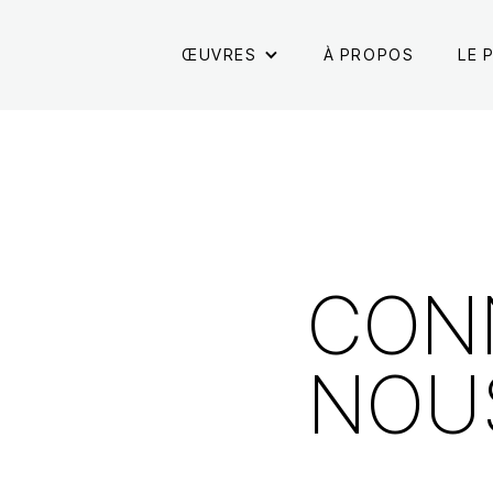
ŒUVRES
À PROPOS
LE 
CON
NOU