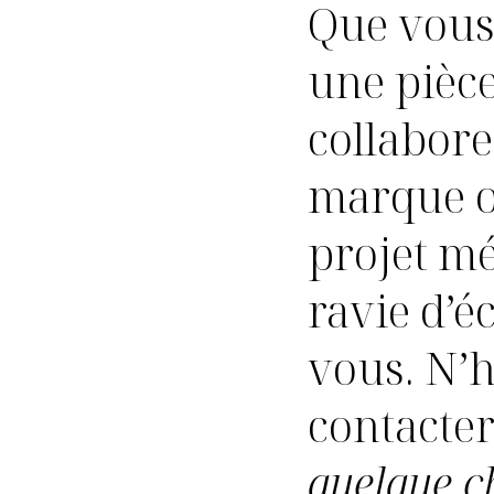
Que vous
une pièc
collabor
marque o
projet mé
ravie d’é
vous. N’h
contacter
quelque c